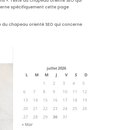
ns ». Texte du chapeau orienté SEO qui
ncerne spécifiquement cette page
te du chapeau orienté SEO qui concerne
juillet 2026
L
M
M
J
V
S
D
1
2
3
4
5
6
7
8
9
10
11
12
13
14
15
16
17
18
19
20
21
22
23
24
25
26
27
28
29
30
31
« Mar