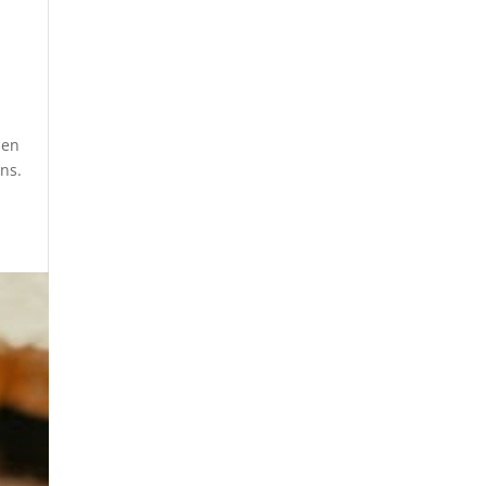
 en
ans.