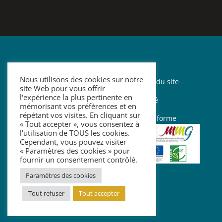
Nous utilisons des cookies sur notre
Mentions légales
–
Contact
–
Plan du site
site Web pour vous offrir
l'expérience la plus pertinente en
–
Politique de confidentialité
mémorisant vos préférences et en
répétant vos visites. En cliquant sur
–
Accessibilité : partiellement conforme
« Tout accepter », vous consentez à
l'utilisation de TOUS les cookies.
Cependant, vous pouvez visiter
« Paramètres des cookies » pour
fournir un consentement contrôlé.
Paramètres des cookies
Tout refuser
Tout accepter