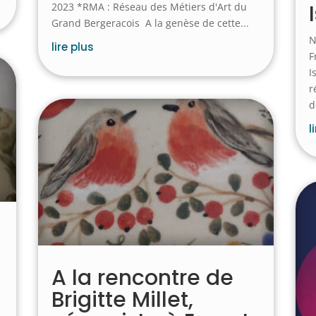
2023 *RMA : Réseau des Métiers d'Art du
Grand Bergeracois A la genèse de cette...
N
lire plus
F
I
r
d
l
A la rencontre de
Brigitte Millet,