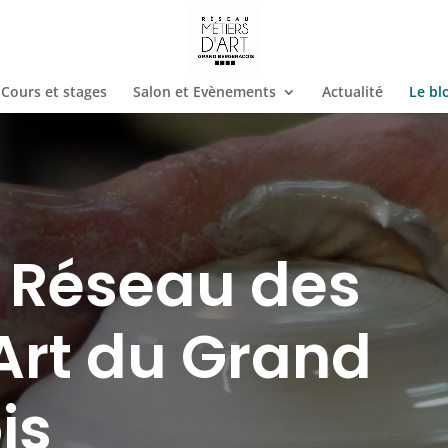
Cours et stages
Salon et Evènements
Actualité
Le bl
u Réseau des
Art du Grand
is