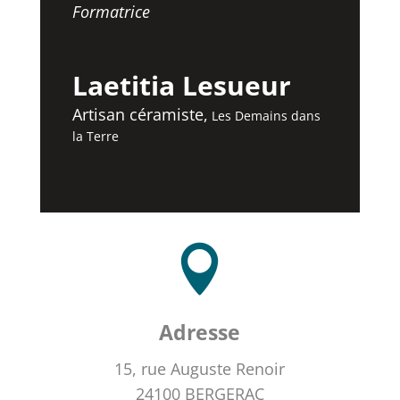
Formatrice
Laetitia Lesueur
Artisan céramiste
,
Les Demains dans
la Terre

Adresse
15, rue Auguste Renoir
24100 BERGERAC