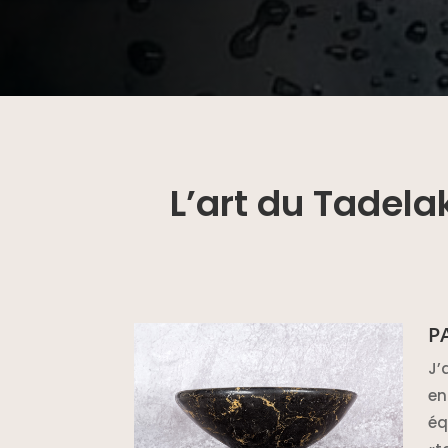
L’art du Tadelak
P
J’
en
éq