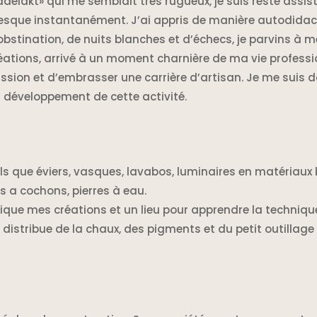
adelakt» qui me semblait très rugueux, je suis resté assist
esque instantanément. J’ai appris de manière autodidact
obstination, de nuits blanches et d’échecs, je parvins à me
éations, arrivé à un moment charnière de ma vie profession
ssion et d’embrasser une carrière d’artisan. Je me suis do
 développement de cette activité.
els que éviers, vasques, lavabos, luminaires en matériaux 
es a cochons, pierres à eau.
ique mes créations et un lieu pour apprendre la techni
t distribue de la chaux, des pigments et du petit outillage