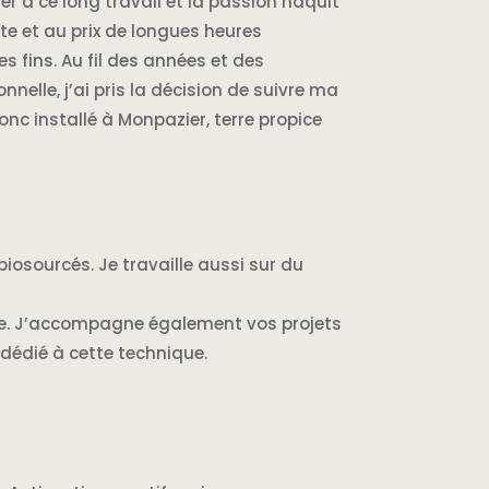
er à ce long travail et la passion naquit
e et au prix de longues heures
s fins. Au fil des années et des
nelle, j’ai pris la décision de suivre ma
nc installé à Monpazier, terre propice
biosourcés. Je travaille aussi sur du
que. J’accompagne également vos projets
 dédié à cette technique.