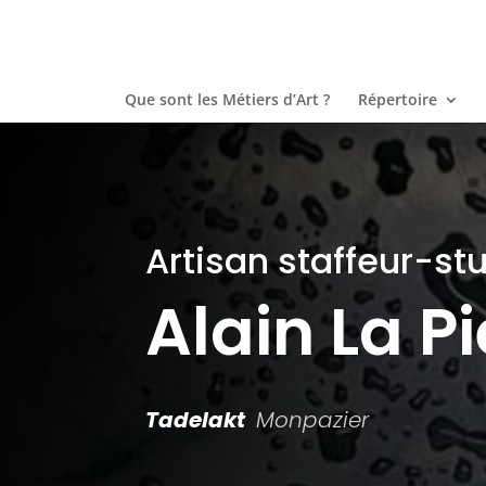
Que sont les Métiers d’Art ?
Répertoire
Artisan staffeur-st
Alain La P
Tadelakt
Monpazier