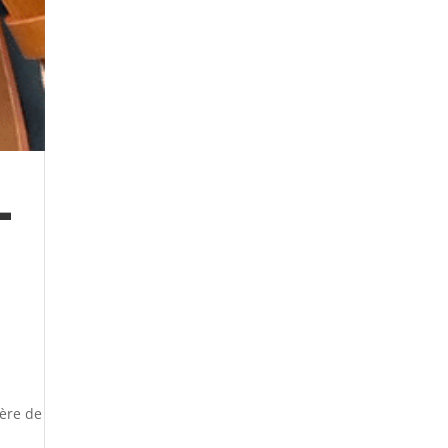
-
père de