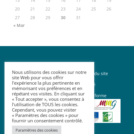
13
14
15
16
17
18
19
20
21
22
23
24
25
26
27
28
29
30
31
« Mar
Nous utilisons des cookies sur notre
Mentions légales
–
Contact
–
Plan du site
site Web pour vous offrir
l'expérience la plus pertinente en
–
Politique de confidentialité
mémorisant vos préférences et en
répétant vos visites. En cliquant sur
–
Accessibilité : partiellement conforme
« Tout accepter », vous consentez à
l'utilisation de TOUS les cookies.
Cependant, vous pouvez visiter
« Paramètres des cookies » pour
fournir un consentement contrôlé.
Paramètres des cookies