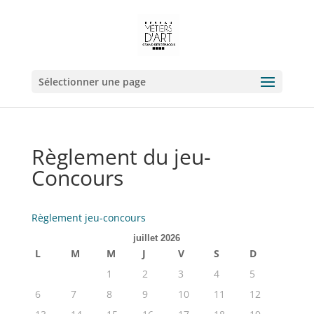
Sélectionner une page
Règlement du jeu-
Concours
Règlement jeu-concours
juillet 2026
L
M
M
J
V
S
D
1
2
3
4
5
6
7
8
9
10
11
12