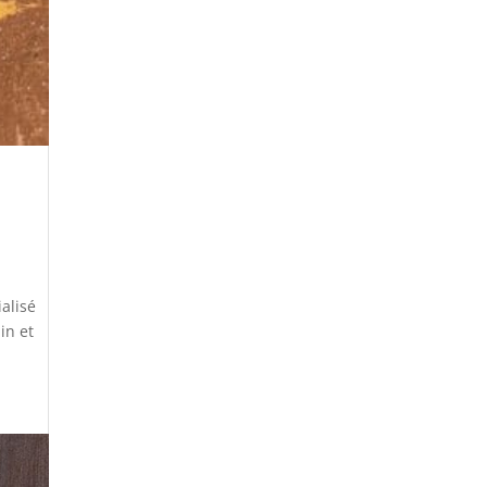
ialisé
in et