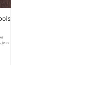
bois
des
, Jean-